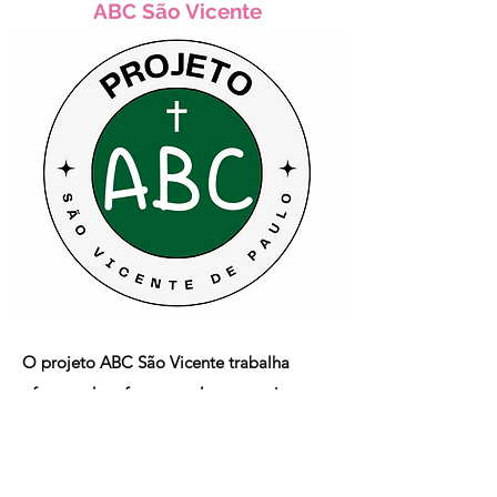
ABC São Vicente
O projeto ABC São Vicente trabalha
oferecendo reforço escolar para crianças
em situação de vulnerabilidade,
dando
ênfase
nos estudos de língua
portuguesa e matemática.
O reforço se