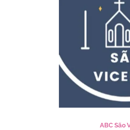
ABC São V