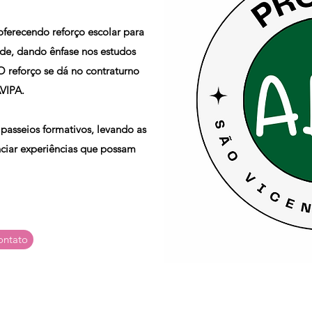
ferecendo reforço escolar para
dade, dando
ênfase
nos estudos
O reforço se dá no contraturno
AVIPA.
passeios formativos, levando as
nciar
experiências
que possam
ontato