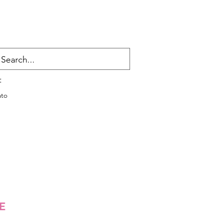
:
to
E